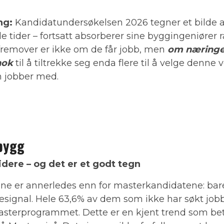
ng:
Kandidatundersøkelsen 2026 tegner et bilde a
de tider – fortsatt absorberer sine byggingeniører r
 fremover er ikke om de får jobb, men
om næringen
nok
til å tiltrekke seg enda flere til å velge denne 
 jobber med.
bygg
dere – og det er et godt tegn
ene er annerledes enn for masterkandidatene: bare
resignal. Hele 63,6% av dem som ikke har søkt job
sterprogrammet. Dette er en kjent trend som bet