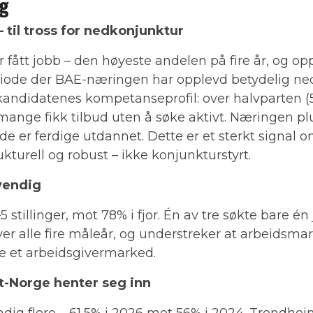
gg
 til tross for nedkonjunktur
 fått jobb – den høyeste andelen på fire år, og opp
iode der BAE-næringen har opplevd betydelig nedg
i kandidatenes kompetanseprofil: over halvparten (
nge fikk tilbud uten å søke aktivt. Næringen p
e er ferdige utdannet. Dette er et sterkt signal o
turell og robust – ikke konjunkturstyrt.
vendig
 stillinger, mot 78% i fjor. Én av tre søkte bare én
ver alle fire måleår, og understreker at arbeidsma
e et arbeidsgivermarked.
t-Norge henter seg inn
tadig flere – 61,5% i 2026 mot 56% i 2024. Trondhei