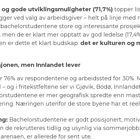
) og gode utviklingsmuligheter (71,7%)
topper li
ger ved valg av arbeidsgiver – helt på linje med
 bachelorstudentene store og interessante prosje
, men de er klart mer opptatt av god ledelse (17,4
en er dette et klart budskap:
det er kulturen og 
jonen, men Innlandet lever
or 76% av respondentene og arbeidssted for 30%.
 og i fritekstfeltene ser vi Gjøvik, Bodø, Innlande
lorstudentene er mer geografisk spredte enn mas
tering. Næringen utenfor de store byene har et reel
ng:
Bachelorstudentene er godt posisjonert, motiv
n de rekrutteres tidlig og usynlig via sommerjob
n arenaen, er allerede for sent ute.