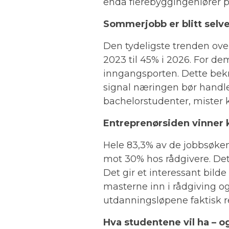
enda flerebyggingeniører på
Sommerjobb er blitt selve
Den tydeligste trenden ove
2023 til 45% i 2026. For d
inngangsporten. Dette bekre
signal næringen bør handle
bachelorstudenter, mister 
Entreprenørsiden vinner
Hele 83,3% av de jobbsøken
mot 30% hos rådgivere. Det
Det gir et interessant bil
masterne inn i rådgiving o
utdanningsløpene faktisk re
Hva studentene vil ha – o