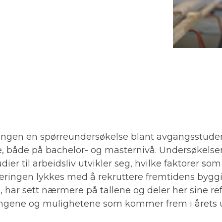
ingen en spørreundersøkelse blant avgangsstude
både på bachelor- og masternivå. Undersøkelsen gi
ier til arbeidsliv utvikler seg, hvilke faktorer so
æringen lykkes med å rekruttere fremtidens byggin
 har sett nærmere på tallene og deler her sine re
dringene og mulighetene som kommer frem i årets