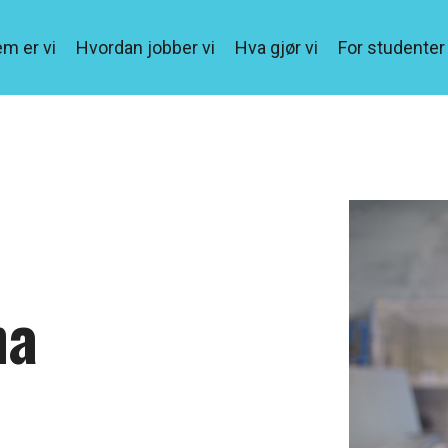
m er vi
Hvordan jobber vi
Hva gjør vi
For studenter
eadline
Column Headline
Testing 1
Sub Nav 1
Sub Nav 2
Testing 2
ha
Testing 3