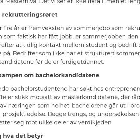
 Masternivå. Det vi ser er ikke frafall, men et len
 rekrutteringsrøret
r fire år er fremveksten av sommerjobb som rekrutt
em som faktisk har fått jobb, er sommerjobben d
fter at tidlig kontakt mellom student og bedrift e
 på. Bedrifter som ikke har et strukturert somme
kandidatene før de er ferdigutdannet.
 kampen om bachelorkandidatene
de bachelorstudentene har søkt hos entreprenøre
te er stikk motsatt av masterkandidatene, der rå
de av næringen som helhet: bachelorene går ut i p
g prosjektledelse. Begge trengs, og undersøkelsen 
tter seg mot ulike deler av verdikjeden.
g hva det betyr