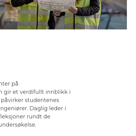
nter på
r et verdifullt innblikk i
m påvirker studentenes
geniører. Daglig leder i
fleksjoner rundt de
 undersøkelse.