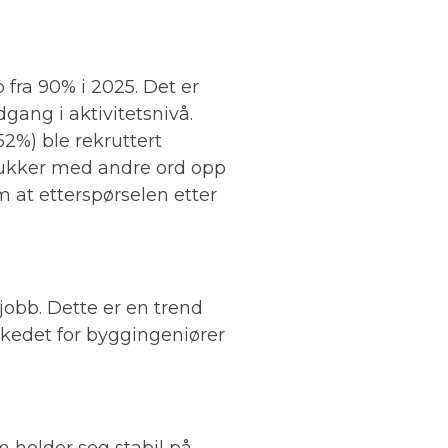
 fra 90% i 2025. Det er
ang i aktivitetsnivå.
52%) ble rekruttert
lukker med andre ord opp
m at etterspørselen etter
 jobb. Dette er en trend
rkedet for byggingeniører
m holder seg stabil på