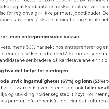
merke seg at kandidatene trekkes mot der venner o
 for regionvalg) – ikke primært jobbtilbudet. De
bbe aktivt med å skape tilhørighet og sosiale net
rer, men entreprenørsiden vokser
ivere, mens 30% har søkt hos entreprenører og anl
 at næringen lykkes bedre med å kommunisere mu
kandidatene ser bredere på karriereveiene enn tidl
og hva det betyr for næringen
gode utviklingsmuligheter (67%) og lønn (53%)
t
 valg av arbeidsgiver. Interessant nok
faller vek
ljø og utvikling holder seg stabilt høyt. For næri
nnes primært på kronenivå – det vinnes i kulturen