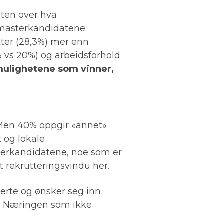
sten over hva
 masterkandidatene.
kter (28,3%) mer enn
% vs 20%) og arbeidsforhold
mulighetene som vinner,
 Men 40% oppgir «annet»
t og lokale
terkandidatene, noe som er
t rekrutteringsvindu her.
erte og ønsker seg inn
b. Næringen som ikke