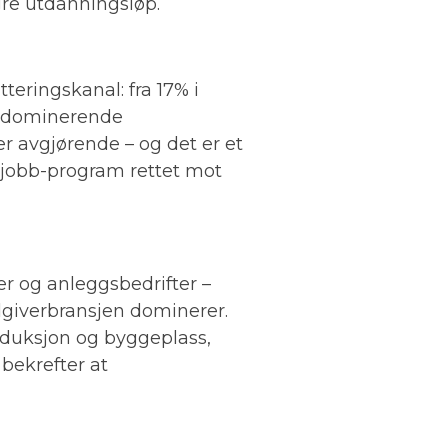
gre utdanningsløp.
eringskanal: fra 17% i
en dominerende
r avgjørende – og det er et
rjobb-program rettet mot
r og anleggsbedrifter –
dgiverbransjen dominerer.
roduksjon og byggeplass,
bekrefter at