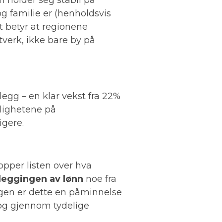
g familie er (henholdsvis
t betyr at regionene
tverk, ikke bare by på
egg – en klar vekst fra 22%
lighetene på
igere.
opper listen over hva
tleggingen av lønn
noe fra
ngen er dette en påminnelse
 og gjennom tydelige