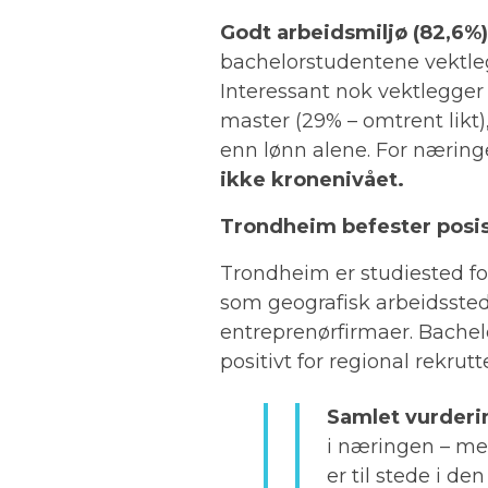
Godt arbeidsmiljø (82,6%
bachelorstudentene vektleg
Interessant nok vektlegger
master (29% – omtrent likt)
enn lønn alene. For næring
ikke kronenivået.
Trondheim befester posis
Trondheim er studiested f
som geografisk arbeidssted –
entreprenørfirmaer. Bache
positivt for regional rekrut
Samlet vurderi
i næringen – me
er til stede i de