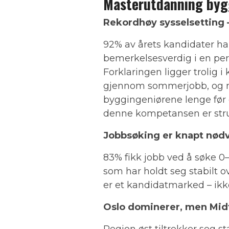
Masterutdanning by
Rekordhøy sysselsetting –
92% av årets kandidater har
bemerkelsesverdig i en per
Forklaringen ligger trolig 
gjennom sommerjobb, og ma
byggingeniørene lenge før d
denne kompetansen er struk
Jobbsøking er knapt nød
83% fikk jobb ved å søke 0–5
som har holdt seg stabilt o
er et kandidatmarked – ikk
Oslo dominerer, men Mid
Region øst tiltrekker seg s