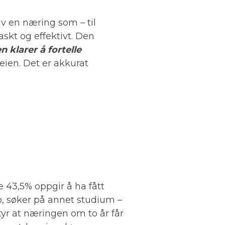
v en næring som – til
askt og effektivt. Den
 klarer å fortelle
veien. Det er akkurat
 43,5% oppgir å ha fått
b, søker på annet studium –
yr at næringen om to år får